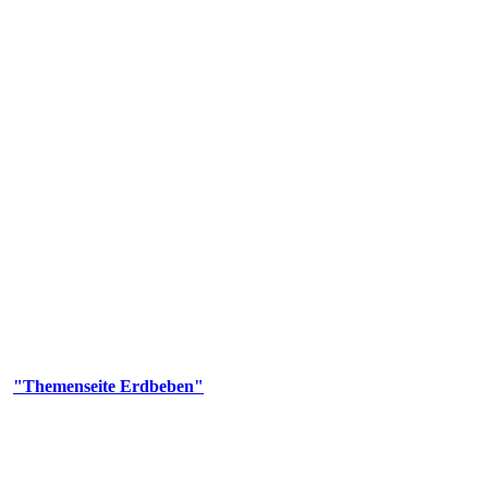
olgenden Aufgaben: Erdbebenmessung, Bereitstellung von Erdbebenin
smologischen Fragen.
er
"Themenseite Erdbeben"
im
LGRBgeoportal
.