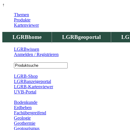
↑
Themen
Produkte
Kartenviewer
LGRBhome
LGRBgeoportal
LG
LGRBwissen
Anmelden / Registrieren
Registrierung
LGRB-Shop
LGRBanzeigeportal
LGRB-Kartenviewer
UVB-Portal
Produkte
Bodenkunde
Erdbeben
Fachübergreifend
Geologie
Geothermie
Geotourismus