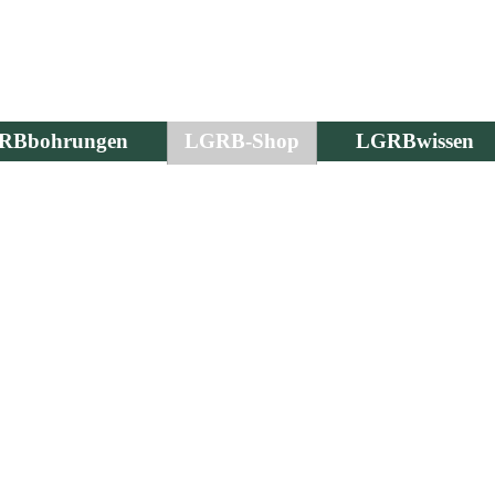
RBbohrungen
LGRB-Shop
LGRBwissen