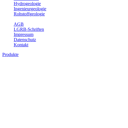
Hydrogeologie
Ingenieurgeologie
Rohstoffgeologie
Service
AGB
LGRB-Schriften
Impressum
Datenschutz
Kontakt
Produkte
Produkte des Themenbereichs Erdbeben
Der Fachbereich Landeserdbebendienst (LED) im LGRB erfüllt die f
Wahrnehmungen und Schäden bei Erdbeben und Fachberatung in sei
Bitte wählen Sie ein Produkt im gewünschten Format aus.
Digitale Produkte, die direkt downloadbar sind, finden Sie auf d
Sonderkarten