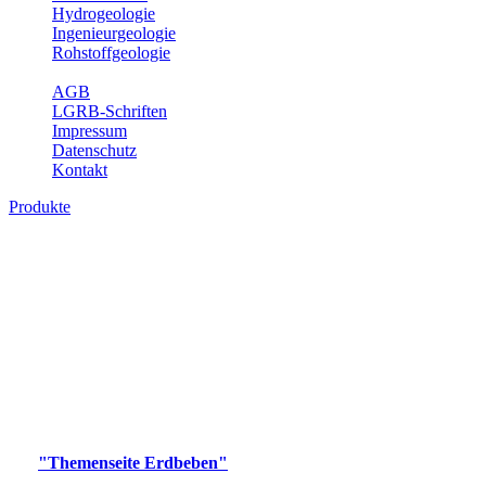
Hydrogeologie
Ingenieurgeologie
Rohstoffgeologie
Service
AGB
LGRB-Schriften
Impressum
Datenschutz
Kontakt
Produkte
Produkte des Themenbereichs Erdbeben
Der Fachbereich Landeserdbebendienst (LED) im LGRB erfüllt die
folgenden Aufgaben: Erdbebenmessung, Bereitstellung von
Erdbebeninformationen und seismischen Messdaten, Erfassung von
Wahrnehmungen und Schäden bei Erdbeben und Fachberatung in
seismologischen Fragen.
Bitte wählen Sie ein Produkt im gewünschten Format aus.
Digitale Produkte, die direkt downloadbar sind, finden Sie auf
der
"Themenseite Erdbeben"
im
LGRBgeoportal
.