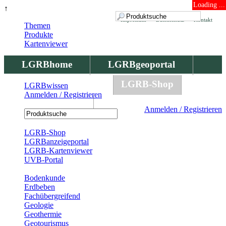
Loading ...
↑
Impressum
Datenschutz
Kontakt
Themen
Produkte
Kartenviewer
LGRBhome
LGRBgeoportal
LGRBbohrungen
LGRB-Shop
LGRBwissen
Anmelden / Registrieren
LGRBwissen
Anmelden / Registrieren
Registrierung
LGRB-Shop
LGRBanzeigeportal
LGRB-Kartenviewer
UVB-Portal
Produkte
Bodenkunde
Erdbeben
Fachübergreifend
Geologie
Geothermie
Geotourismus