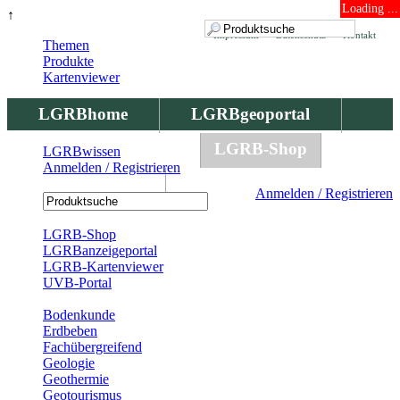
Loading ...
↑
Impressum
Datenschutz
Kontakt
Themen
Produkte
Kartenviewer
LGRBhome
LGRBgeoportal
LGRBbohrungen
LGRB-Shop
LGRBwissen
Anmelden / Registrieren
LGRBwissen
Anmelden / Registrieren
Registrierung
LGRB-Shop
LGRBanzeigeportal
LGRB-Kartenviewer
UVB-Portal
Produkte
Bodenkunde
Erdbeben
Fachübergreifend
Geologie
Geothermie
Geotourismus