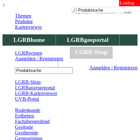
Loading ...
↑
Impressum
Datenschutz
Kontakt
Themen
Produkte
Kartenviewer
LGRBhome
LGRBgeoportal
LGRBbohrungen
LGRB-Shop
LGRBwissen
Anmelden / Registrieren
LGRBwissen
Anmelden / Registrieren
Registrierung
LGRB-Shop
LGRBanzeigeportal
LGRB-Kartenviewer
UVB-Portal
Produkte
Bodenkunde
Erdbeben
Fachübergreifend
Geologie
Geothermie
Geotourismus