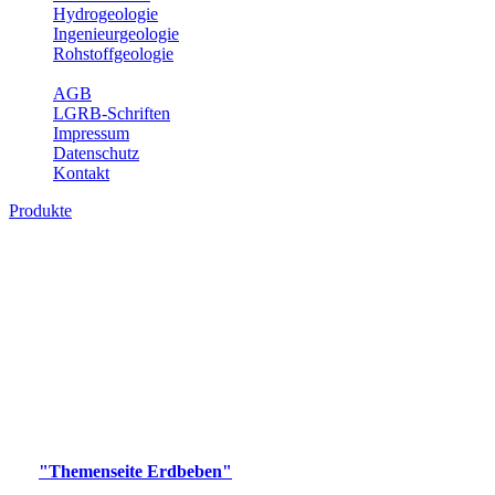
Hydrogeologie
Ingenieurgeologie
Rohstoffgeologie
Service
AGB
LGRB-Schriften
Impressum
Datenschutz
Kontakt
Produkte
Produkte des Themenbereichs Erdbeben
Der Fachbereich Landeserdbebendienst (LED) im LGRB erfüllt die
folgenden Aufgaben: Erdbebenmessung, Bereitstellung von
Erdbebeninformationen und seismischen Messdaten, Erfassung von
Wahrnehmungen und Schäden bei Erdbeben und Fachberatung in
seismologischen Fragen.
Bitte wählen Sie ein Produkt im gewünschten Format aus.
Digitale Produkte, die direkt downloadbar sind, finden Sie auf
der
"Themenseite Erdbeben"
im
LGRBgeoportal
.