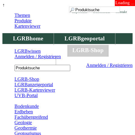
Loading ...
↑
Impressum
Datenschutz
Kontakt
Themen
Produkte
Kartenviewer
LGRBhome
LGRBgeoportal
LGRBbohrungen
LGRB-Shop
LGRBwissen
Anmelden / Registrieren
LGRBwissen
Anmelden / Registrieren
Registrierung
LGRB-Shop
LGRBanzeigeportal
LGRB-Kartenviewer
UVB-Portal
Produkte
Bodenkunde
Erdbeben
Fachübergreifend
Geologie
Geothermie
Geotourismus