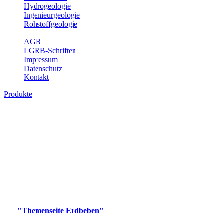
Hydrogeologie
Ingenieurgeologie
Rohstoffgeologie
Service
AGB
LGRB-Schriften
Impressum
Datenschutz
Kontakt
Produkte
Produkte des Themenbereichs Erdbeben
Der Fachbereich Landeserdbebendienst (LED) im LGRB erfüllt die
folgenden Aufgaben: Erdbebenmessung, Bereitstellung von
Erdbebeninformationen und seismischen Messdaten, Erfassung von
Wahrnehmungen und Schäden bei Erdbeben und Fachberatung in
seismologischen Fragen.
Bitte wählen Sie ein Produkt im gewünschten Format aus.
Digitale Produkte, die direkt downloadbar sind, finden Sie auf
der
"Themenseite Erdbeben"
im
LGRBgeoportal
.