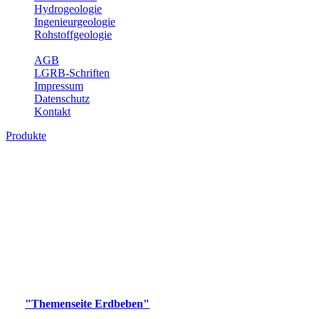
Hydrogeologie
Ingenieurgeologie
Rohstoffgeologie
Service
AGB
LGRB-Schriften
Impressum
Datenschutz
Kontakt
Produkte
Produkte des Themenbereichs Erdbeben
Der Fachbereich Landeserdbebendienst (LED) im LGRB erfüllt die
folgenden Aufgaben: Erdbebenmessung, Bereitstellung von
Erdbebeninformationen und seismischen Messdaten, Erfassung von
Wahrnehmungen und Schäden bei Erdbeben und Fachberatung in
seismologischen Fragen.
Bitte wählen Sie ein Produkt im gewünschten Format aus.
Digitale Produkte, die direkt downloadbar sind, finden Sie auf
der
"Themenseite Erdbeben"
im
LGRBgeoportal
.