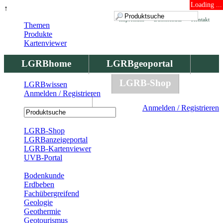
Loading ...
↑
Impressum
Datenschutz
Kontakt
Themen
Produkte
Kartenviewer
LGRBhome
LGRBgeoportal
LGRBbohrungen
LGRB-Shop
LGRBwissen
Anmelden / Registrieren
LGRBwissen
Anmelden / Registrieren
Registrierung
LGRB-Shop
LGRBanzeigeportal
LGRB-Kartenviewer
UVB-Portal
Produkte
Bodenkunde
Erdbeben
Fachübergreifend
Geologie
Geothermie
Geotourismus