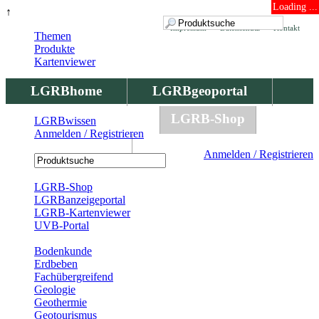
Loading ...
↑
Impressum
Datenschutz
Kontakt
Themen
Produkte
Kartenviewer
LGRBhome
LGRBgeoportal
LGRBbohrungen
LGRB-Shop
LGRBwissen
Anmelden / Registrieren
LGRBwissen
Anmelden / Registrieren
Registrierung
LGRB-Shop
LGRBanzeigeportal
LGRB-Kartenviewer
UVB-Portal
Produkte
Bodenkunde
Erdbeben
Fachübergreifend
Geologie
Geothermie
Geotourismus