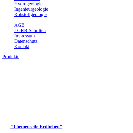
Hydrogeologie
Ingenieurgeologie
Rohstoffgeologie
Service
AGB
LGRB-Schriften
Impressum
Datenschutz
Kontakt
Produkte
Produkte des Themenbereichs Erdbeben
Der Fachbereich Landeserdbebendienst (LED) im LGRB erfüllt die
folgenden Aufgaben: Erdbebenmessung, Bereitstellung von
Erdbebeninformationen und seismischen Messdaten, Erfassung von
Wahrnehmungen und Schäden bei Erdbeben und Fachberatung in
seismologischen Fragen.
Bitte wählen Sie ein Produkt im gewünschten Format aus.
Digitale Produkte, die direkt downloadbar sind, finden Sie auf
der
"Themenseite Erdbeben"
im
LGRBgeoportal
.