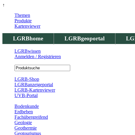
↑
Themen
Produkte
Kartenviewer
LGRBhome
LGRBgeoportal
LG
LGRBwissen
Anmelden / Registrieren
Registrierung
LGRB-Shop
LGRBanzeigeportal
LGRB-Kartenviewer
UVB-Portal
Produkte
Bodenkunde
Erdbeben
Fachübergreifend
Geologie
Geothermie
Geotourismus