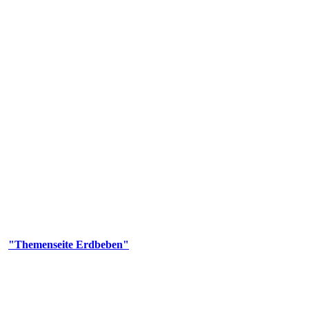
olgenden Aufgaben: Erdbebenmessung, Bereitstellung von Erdbebenin
smologischen Fragen.
er
"Themenseite Erdbeben"
im
LGRBgeoportal
.