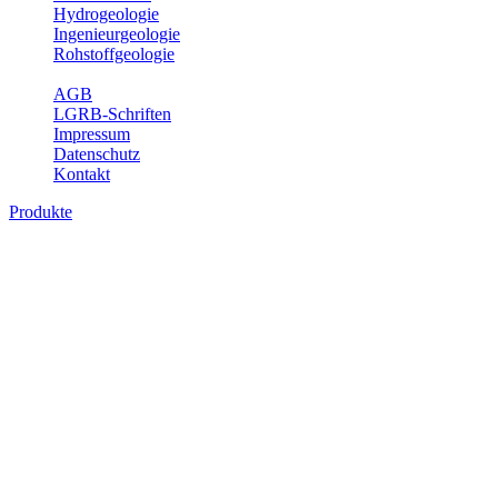
Hydrogeologie
Ingenieurgeologie
Rohstoffgeologie
Service
AGB
LGRB-Schriften
Impressum
Datenschutz
Kontakt
Produkte
Produkte des Themenbereichs Erdbeben
Der Fachbereich Landeserdbebendienst (LED) im LGRB erfüllt die f
Wahrnehmungen und Schäden bei Erdbeben und Fachberatung in sei
Bitte wählen Sie ein Produkt im gewünschten Format aus.
Digitale Produkte, die direkt downloadbar sind, finden Sie auf d
Sonderkarten