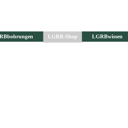
RBbohrungen
LGRB-Shop
LGRBwissen