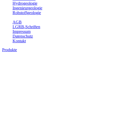
Hydrogeologie
Ingenieurgeologie
Rohstoffgeologie
Service
AGB
LGRB-Schriften
Impressum
Datenschutz
Kontakt
Produkte
Produkte des Themenbereichs Erdbeben
Der Fachbereich Landeserdbebendienst (LED) im LGRB erfüllt die f
Wahrnehmungen und Schäden bei Erdbeben und Fachberatung in sei
Bitte wählen Sie ein Produkt im gewünschten Format aus.
Digitale Produkte, die direkt downloadbar sind, finden Sie auf d
Sonderkarten