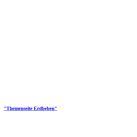
olgenden Aufgaben: Erdbebenmessung, Bereitstellung von Erdbebenin
smologischen Fragen.
er
"Themenseite Erdbeben"
im
LGRBgeoportal
.