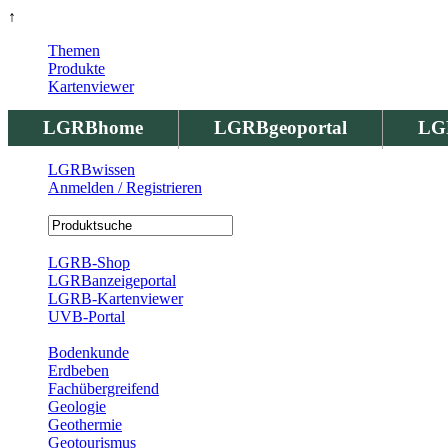
↑
Themen
Produkte
Kartenviewer
LGRBhome
LGRBgeoportal
LG
LGRBwissen
Anmelden / Registrieren
Registrierung
LGRB-Shop
LGRBanzeigeportal
LGRB-Kartenviewer
UVB-Portal
Produkte
Bodenkunde
Erdbeben
Fachübergreifend
Geologie
Geothermie
Geotourismus