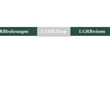
RBbohrungen
LGRB-Shop
LGRBwissen