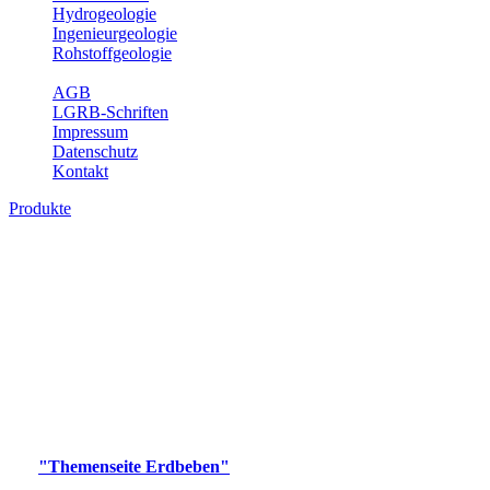
Hydrogeologie
Ingenieurgeologie
Rohstoffgeologie
Service
AGB
LGRB-Schriften
Impressum
Datenschutz
Kontakt
Produkte
Produkte des Themenbereichs Erdbeben
Der Fachbereich Landeserdbebendienst (LED) im LGRB erfüllt die
folgenden Aufgaben: Erdbebenmessung, Bereitstellung von
Erdbebeninformationen und seismischen Messdaten, Erfassung von
Wahrnehmungen und Schäden bei Erdbeben und Fachberatung in
seismologischen Fragen.
Bitte wählen Sie ein Produkt im gewünschten Format aus.
Digitale Produkte, die direkt downloadbar sind, finden Sie auf
der
"Themenseite Erdbeben"
im
LGRBgeoportal
.