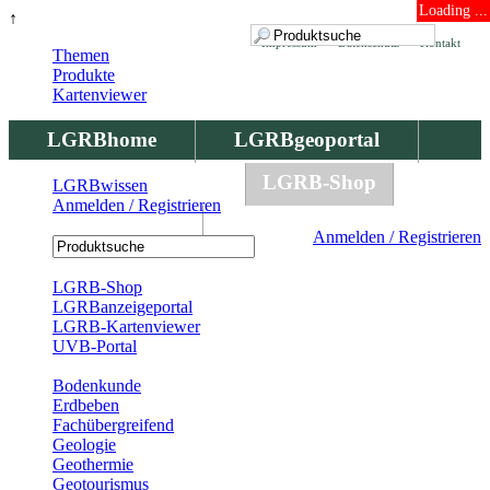
Loading ...
↑
Impressum
Datenschutz
Kontakt
Themen
Produkte
Kartenviewer
LGRBhome
LGRBgeoportal
LGRBbohrungen
LGRB-Shop
LGRBwissen
Anmelden / Registrieren
LGRBwissen
Anmelden / Registrieren
Registrierung
LGRB-Shop
LGRBanzeigeportal
LGRB-Kartenviewer
UVB-Portal
Produkte
Bodenkunde
Erdbeben
Fachübergreifend
Geologie
Geothermie
Geotourismus