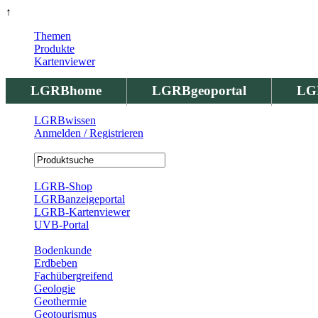
↑
Themen
Produkte
Kartenviewer
LGRBhome
LGRBgeoportal
LG
LGRBwissen
Anmelden / Registrieren
Registrierung
LGRB-Shop
LGRBanzeigeportal
LGRB-Kartenviewer
UVB-Portal
Produkte
Bodenkunde
Erdbeben
Fachübergreifend
Geologie
Geothermie
Geotourismus