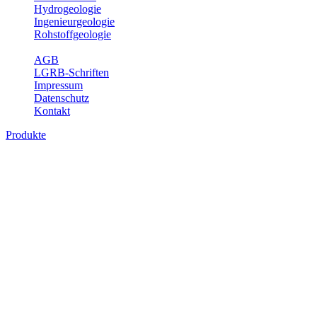
Hydrogeologie
Ingenieurgeologie
Rohstoffgeologie
Service
AGB
LGRB-Schriften
Impressum
Datenschutz
Kontakt
Produkte
Produkte des Themenbereichs Erdbeben
Der Fachbereich Landeserdbebendienst (LED) im LGRB erfüllt die f
Wahrnehmungen und Schäden bei Erdbeben und Fachberatung in sei
Bitte wählen Sie ein Produkt im gewünschten Format aus.
Digitale Produkte, die direkt downloadbar sind, finden Sie auf d
Sonderkarten