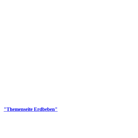
olgenden Aufgaben: Erdbebenmessung, Bereitstellung von Erdbebenin
smologischen Fragen.
er
"Themenseite Erdbeben"
im
LGRBgeoportal
.