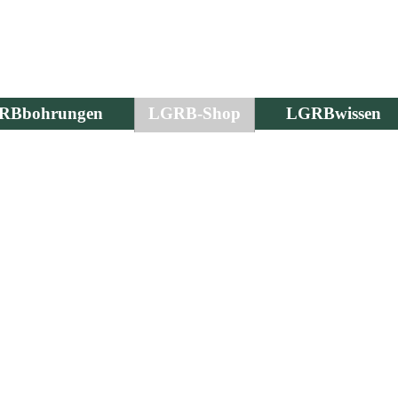
RBbohrungen
LGRB-Shop
LGRBwissen