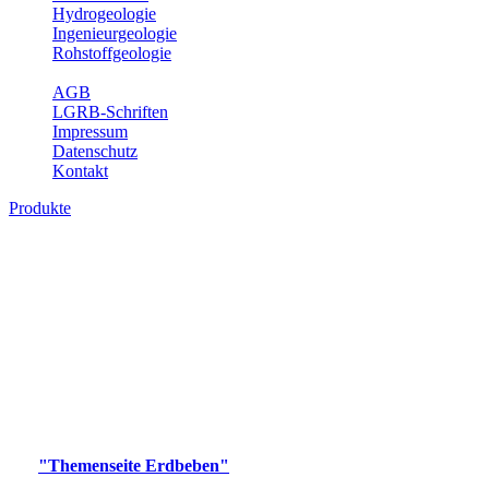
Hydrogeologie
Ingenieurgeologie
Rohstoffgeologie
Service
AGB
LGRB-Schriften
Impressum
Datenschutz
Kontakt
Produkte
Produkte des Themenbereichs Erdbeben
Der Fachbereich Landeserdbebendienst (LED) im LGRB erfüllt die
folgenden Aufgaben: Erdbebenmessung, Bereitstellung von
Erdbebeninformationen und seismischen Messdaten, Erfassung von
Wahrnehmungen und Schäden bei Erdbeben und Fachberatung in
seismologischen Fragen.
Bitte wählen Sie ein Produkt im gewünschten Format aus.
Digitale Produkte, die direkt downloadbar sind, finden Sie auf
der
"Themenseite Erdbeben"
im
LGRBgeoportal
.