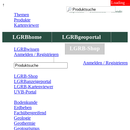
Loading ...
↑
Impressum
Datenschutz
Kontakt
Themen
Produkte
Kartenviewer
LGRBhome
LGRBgeoportal
LGRBbohrungen
LGRB-Shop
LGRBwissen
Anmelden / Registrieren
LGRBwissen
Anmelden / Registrieren
Registrierung
LGRB-Shop
LGRBanzeigeportal
LGRB-Kartenviewer
UVB-Portal
Produkte
Bodenkunde
Erdbeben
Fachübergreifend
Geologie
Geothermie
Geotourismus