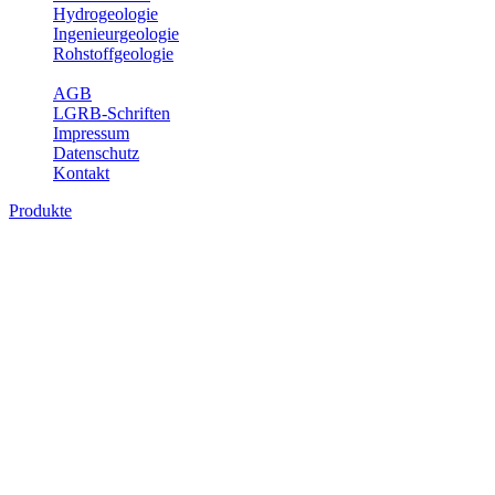
Hydrogeologie
Ingenieurgeologie
Rohstoffgeologie
Service
AGB
LGRB-Schriften
Impressum
Datenschutz
Kontakt
Produkte
Produkte des Themenbereichs Erdbeben
Der Fachbereich Landeserdbebendienst (LED) im LGRB erfüllt die f
Wahrnehmungen und Schäden bei Erdbeben und Fachberatung in sei
Bitte wählen Sie ein Produkt im gewünschten Format aus.
Digitale Produkte, die direkt downloadbar sind, finden Sie auf d
Sonderkarten