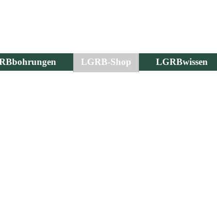
RBbohrungen
LGRB-Shop
LGRBwissen