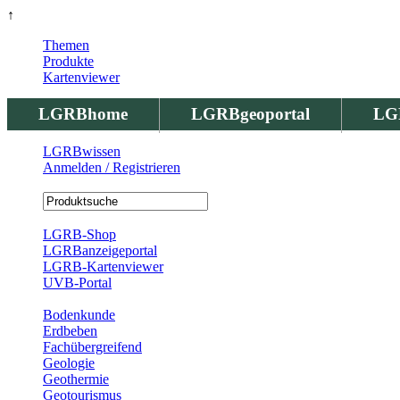
↑
Themen
Produkte
Kartenviewer
LGRBhome
LGRBgeoportal
LG
LGRBwissen
Anmelden / Registrieren
Registrierung
LGRB-Shop
LGRBanzeigeportal
LGRB-Kartenviewer
UVB-Portal
Produkte
Bodenkunde
Erdbeben
Fachübergreifend
Geologie
Geothermie
Geotourismus