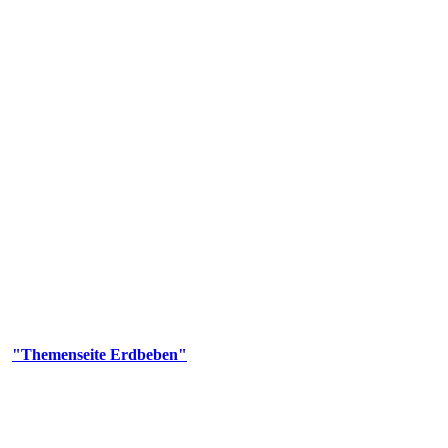
olgenden Aufgaben: Erdbebenmessung, Bereitstellung von Erdbebenin
smologischen Fragen.
er
"Themenseite Erdbeben"
im
LGRBgeoportal
.