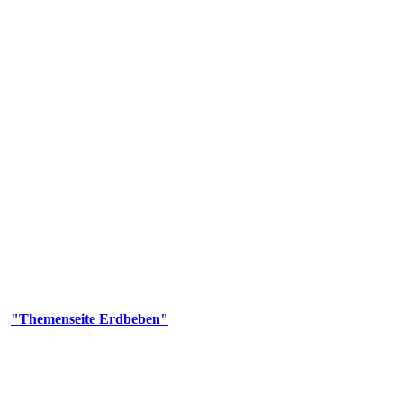
olgenden Aufgaben: Erdbebenmessung, Bereitstellung von Erdbebenin
smologischen Fragen.
er
"Themenseite Erdbeben"
im
LGRBgeoportal
.