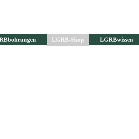
RBbohrungen
LGRB-Shop
LGRBwissen