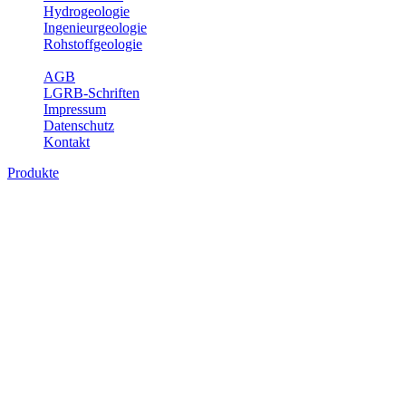
Hydrogeologie
Ingenieurgeologie
Rohstoffgeologie
Service
AGB
LGRB-Schriften
Impressum
Datenschutz
Kontakt
Produkte
Produkte des Themenbereichs Erdbeben
Der Fachbereich Landeserdbebendienst (LED) im LGRB erfüllt die f
Wahrnehmungen und Schäden bei Erdbeben und Fachberatung in sei
Bitte wählen Sie ein Produkt im gewünschten Format aus.
Digitale Produkte, die direkt downloadbar sind, finden Sie auf d
Sonderkarten