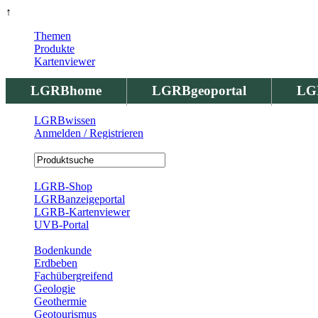
↑
Themen
Produkte
Kartenviewer
LGRBhome
LGRBgeoportal
LG
LGRBwissen
Anmelden / Registrieren
Registrierung
LGRB-Shop
LGRBanzeigeportal
LGRB-Kartenviewer
UVB-Portal
Produkte
Bodenkunde
Erdbeben
Fachübergreifend
Geologie
Geothermie
Geotourismus