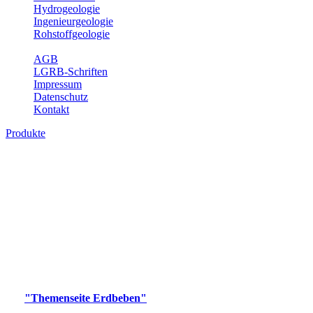
Hydrogeologie
Ingenieurgeologie
Rohstoffgeologie
Service
AGB
LGRB-Schriften
Impressum
Datenschutz
Kontakt
Produkte
Produkte des Themenbereichs Erdbeben
Der Fachbereich Landeserdbebendienst (LED) im LGRB erfüllt die
folgenden Aufgaben: Erdbebenmessung, Bereitstellung von
Erdbebeninformationen und seismischen Messdaten, Erfassung von
Wahrnehmungen und Schäden bei Erdbeben und Fachberatung in
seismologischen Fragen.
Bitte wählen Sie ein Produkt im gewünschten Format aus.
Digitale Produkte, die direkt downloadbar sind, finden Sie auf
der
"Themenseite Erdbeben"
im
LGRBgeoportal
.