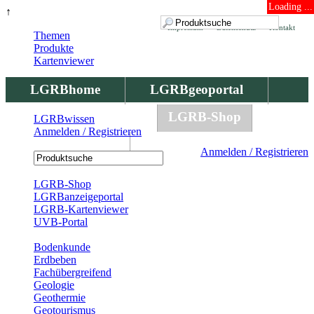
Loading ...
↑
Impressum
Datenschutz
Kontakt
Themen
Produkte
Kartenviewer
LGRBhome
LGRBgeoportal
LGRBbohrungen
LGRB-Shop
LGRBwissen
Anmelden / Registrieren
LGRBwissen
Anmelden / Registrieren
Registrierung
LGRB-Shop
LGRBanzeigeportal
LGRB-Kartenviewer
UVB-Portal
Produkte
Bodenkunde
Erdbeben
Fachübergreifend
Geologie
Geothermie
Geotourismus