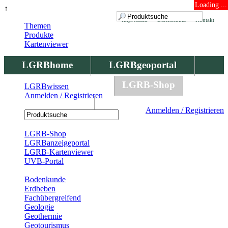
Loading ...
↑
Impressum
Datenschutz
Kontakt
Themen
Produkte
Kartenviewer
LGRBhome
LGRBgeoportal
LGRBbohrungen
LGRB-Shop
LGRBwissen
Anmelden / Registrieren
LGRBwissen
Anmelden / Registrieren
Registrierung
LGRB-Shop
LGRBanzeigeportal
LGRB-Kartenviewer
UVB-Portal
Produkte
Bodenkunde
Erdbeben
Fachübergreifend
Geologie
Geothermie
Geotourismus