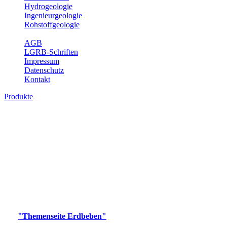
Hydrogeologie
Ingenieurgeologie
Rohstoffgeologie
Service
AGB
LGRB-Schriften
Impressum
Datenschutz
Kontakt
Produkte
Produkte des Themenbereichs Erdbeben
Der Fachbereich Landeserdbebendienst (LED) im LGRB erfüllt die
folgenden Aufgaben: Erdbebenmessung, Bereitstellung von
Erdbebeninformationen und seismischen Messdaten, Erfassung von
Wahrnehmungen und Schäden bei Erdbeben und Fachberatung in
seismologischen Fragen.
Bitte wählen Sie ein Produkt im gewünschten Format aus.
Digitale Produkte, die direkt downloadbar sind, finden Sie auf
der
"Themenseite Erdbeben"
im
LGRBgeoportal
.