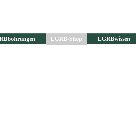
RBbohrungen
LGRB-Shop
LGRBwissen