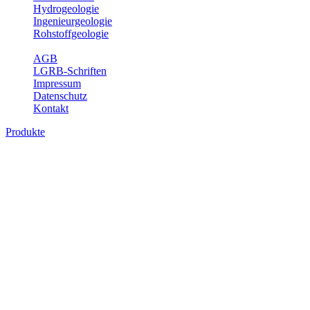
Hydrogeologie
Ingenieurgeologie
Rohstoffgeologie
Service
AGB
LGRB-Schriften
Impressum
Datenschutz
Kontakt
Produkte
Produkte des Themenbereichs Erdbeben
Der Fachbereich Landeserdbebendienst (LED) im LGRB erfüllt die f
Wahrnehmungen und Schäden bei Erdbeben und Fachberatung in sei
Bitte wählen Sie ein Produkt im gewünschten Format aus.
Digitale Produkte, die direkt downloadbar sind, finden Sie auf d
Sonderkarten