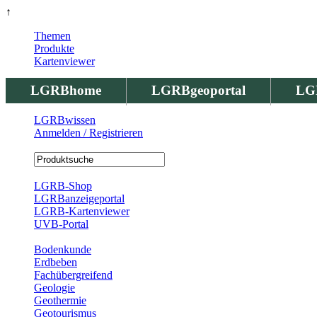
↑
Themen
Produkte
Kartenviewer
LGRBhome
LGRBgeoportal
LG
LGRBwissen
Anmelden / Registrieren
Registrierung
LGRB-Shop
LGRBanzeigeportal
LGRB-Kartenviewer
UVB-Portal
Produkte
Bodenkunde
Erdbeben
Fachübergreifend
Geologie
Geothermie
Geotourismus