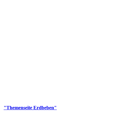
olgenden Aufgaben: Erdbebenmessung, Bereitstellung von Erdbebenin
smologischen Fragen.
er
"Themenseite Erdbeben"
im
LGRBgeoportal
.