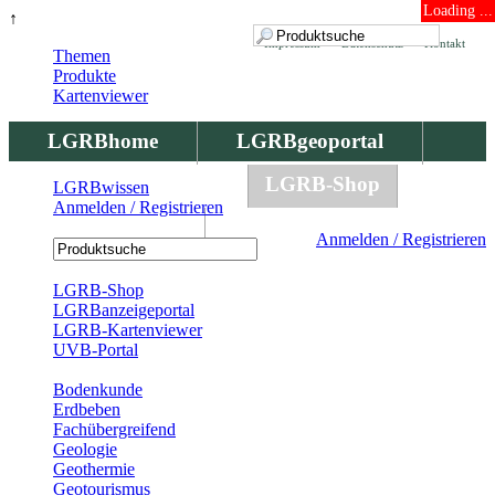
Loading ...
↑
Impressum
Datenschutz
Kontakt
Themen
Produkte
Kartenviewer
LGRBhome
LGRBgeoportal
LGRBbohrungen
LGRB-Shop
LGRBwissen
Anmelden / Registrieren
LGRBwissen
Anmelden / Registrieren
Registrierung
LGRB-Shop
LGRBanzeigeportal
LGRB-Kartenviewer
UVB-Portal
Produkte
Bodenkunde
Erdbeben
Fachübergreifend
Geologie
Geothermie
Geotourismus