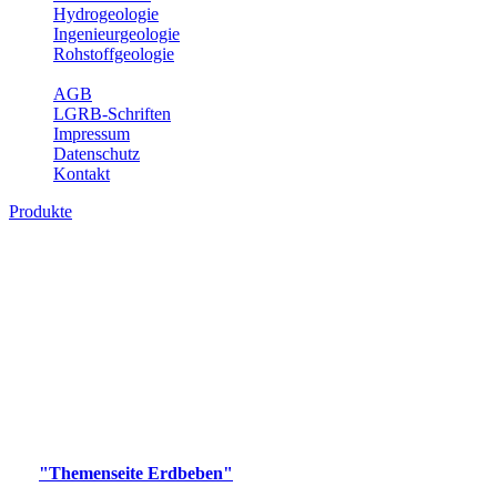
Hydrogeologie
Ingenieurgeologie
Rohstoffgeologie
Service
AGB
LGRB-Schriften
Impressum
Datenschutz
Kontakt
Produkte
Produkte des Themenbereichs Erdbeben
Der Fachbereich Landeserdbebendienst (LED) im LGRB erfüllt die
folgenden Aufgaben: Erdbebenmessung, Bereitstellung von
Erdbebeninformationen und seismischen Messdaten, Erfassung von
Wahrnehmungen und Schäden bei Erdbeben und Fachberatung in
seismologischen Fragen.
Bitte wählen Sie ein Produkt im gewünschten Format aus.
Digitale Produkte, die direkt downloadbar sind, finden Sie auf
der
"Themenseite Erdbeben"
im
LGRBgeoportal
.