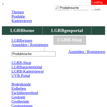
Loading ...
↑
Impressum
Datenschutz
Kontakt
Themen
Produkte
Kartenviewer
LGRBhome
LGRBgeoportal
LGRBbohrungen
LGRB-Shop
LGRBwissen
Anmelden / Registrieren
LGRBwissen
Anmelden / Registrieren
Registrierung
LGRB-Shop
LGRBanzeigeportal
LGRB-Kartenviewer
UVB-Portal
Produkte
Bodenkunde
Erdbeben
Fachübergreifend
Geologie
Geothermie
Geotourismus