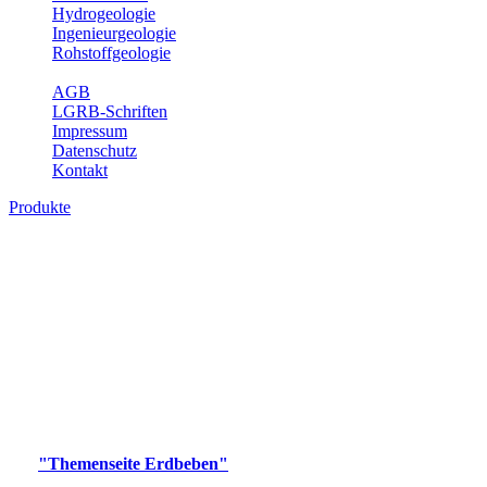
Hydrogeologie
Ingenieurgeologie
Rohstoffgeologie
Service
AGB
LGRB-Schriften
Impressum
Datenschutz
Kontakt
Produkte
Produkte des Themenbereichs Erdbeben
Der Fachbereich Landeserdbebendienst (LED) im LGRB erfüllt die
folgenden Aufgaben: Erdbebenmessung, Bereitstellung von
Erdbebeninformationen und seismischen Messdaten, Erfassung von
Wahrnehmungen und Schäden bei Erdbeben und Fachberatung in
seismologischen Fragen.
Bitte wählen Sie ein Produkt im gewünschten Format aus.
Digitale Produkte, die direkt downloadbar sind, finden Sie auf
der
"Themenseite Erdbeben"
im
LGRBgeoportal
.