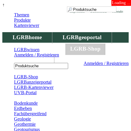
Loading ...
↑
Impressum
Datenschutz
Kontakt
Themen
Produkte
Kartenviewer
LGRBhome
LGRBgeoportal
LGRBbohrungen
LGRB-Shop
LGRBwissen
Anmelden / Registrieren
LGRBwissen
Anmelden / Registrieren
Registrierung
LGRB-Shop
LGRBanzeigeportal
LGRB-Kartenviewer
UVB-Portal
Produkte
Bodenkunde
Erdbeben
Fachübergreifend
Geologie
Geothermie
Geotourismus