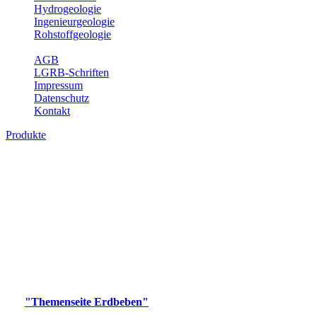
Hydrogeologie
Ingenieurgeologie
Rohstoffgeologie
Service
AGB
LGRB-Schriften
Impressum
Datenschutz
Kontakt
Produkte
Produkte des Themenbereichs Erdbeben
Der Fachbereich Landeserdbebendienst (LED) im LGRB erfüllt die
folgenden Aufgaben: Erdbebenmessung, Bereitstellung von
Erdbebeninformationen und seismischen Messdaten, Erfassung von
Wahrnehmungen und Schäden bei Erdbeben und Fachberatung in
seismologischen Fragen.
Bitte wählen Sie ein Produkt im gewünschten Format aus.
Digitale Produkte, die direkt downloadbar sind, finden Sie auf
der
"Themenseite Erdbeben"
im
LGRBgeoportal
.