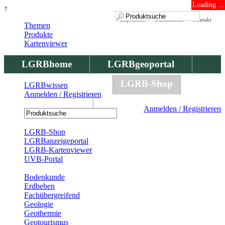
Loading ...
↑
Impressum
Datenschutz
Kontakt
Themen
Produkte
Kartenviewer
LGRBhome
LGRBgeoportal
LGRBbohrungen
LGRB-Shop
LGRBwissen
Anmelden / Registrieren
LGRBwissen
Anmelden / Registrieren
Registrierung
LGRB-Shop
LGRBanzeigeportal
LGRB-Kartenviewer
UVB-Portal
Produkte
Bodenkunde
Erdbeben
Fachübergreifend
Geologie
Geothermie
Geotourismus