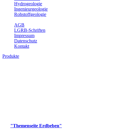
Hydrogeologie
Ingenieurgeologie
Rohstoffgeologie
Service
AGB
LGRB-Schriften
Impressum
Datenschutz
Kontakt
Produkte
Produkte des Themenbereichs Erdbeben
Der Fachbereich Landeserdbebendienst (LED) im LGRB erfüllt die
folgenden Aufgaben: Erdbebenmessung, Bereitstellung von
Erdbebeninformationen und seismischen Messdaten, Erfassung von
Wahrnehmungen und Schäden bei Erdbeben und Fachberatung in
seismologischen Fragen.
Bitte wählen Sie ein Produkt im gewünschten Format aus.
Digitale Produkte, die direkt downloadbar sind, finden Sie auf
der
"Themenseite Erdbeben"
im
LGRBgeoportal
.