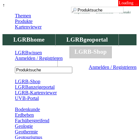
Loading ...
↑
Impressum
Datenschutz
Kontakt
Themen
Produkte
Kartenviewer
LGRBhome
LGRBgeoportal
LGRBbohrungen
LGRB-Shop
LGRBwissen
Anmelden / Registrieren
LGRBwissen
Anmelden / Registrieren
Registrierung
LGRB-Shop
LGRBanzeigeportal
LGRB-Kartenviewer
UVB-Portal
Produkte
Bodenkunde
Erdbeben
Fachübergreifend
Geologie
Geothermie
Geotourismus