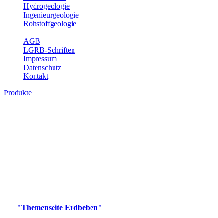
Hydrogeologie
Ingenieurgeologie
Rohstoffgeologie
Service
AGB
LGRB-Schriften
Impressum
Datenschutz
Kontakt
Produkte
Produkte des Themenbereichs Erdbeben
Der Fachbereich Landeserdbebendienst (LED) im LGRB erfüllt die
folgenden Aufgaben: Erdbebenmessung, Bereitstellung von
Erdbebeninformationen und seismischen Messdaten, Erfassung von
Wahrnehmungen und Schäden bei Erdbeben und Fachberatung in
seismologischen Fragen.
Bitte wählen Sie ein Produkt im gewünschten Format aus.
Digitale Produkte, die direkt downloadbar sind, finden Sie auf
der
"Themenseite Erdbeben"
im
LGRBgeoportal
.