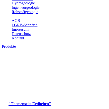
Hydrogeologie
Ingenieurgeologie
Rohstoffgeologie
Service
AGB
LGRB-Schriften
Impressum
Datenschutz
Kontakt
Produkte
Produkte des Themenbereichs Erdbeben
Der Fachbereich Landeserdbebendienst (LED) im LGRB erfüllt die
folgenden Aufgaben: Erdbebenmessung, Bereitstellung von
Erdbebeninformationen und seismischen Messdaten, Erfassung von
Wahrnehmungen und Schäden bei Erdbeben und Fachberatung in
seismologischen Fragen.
Bitte wählen Sie ein Produkt im gewünschten Format aus.
Digitale Produkte, die direkt downloadbar sind, finden Sie auf
der
"Themenseite Erdbeben"
im
LGRBgeoportal
.