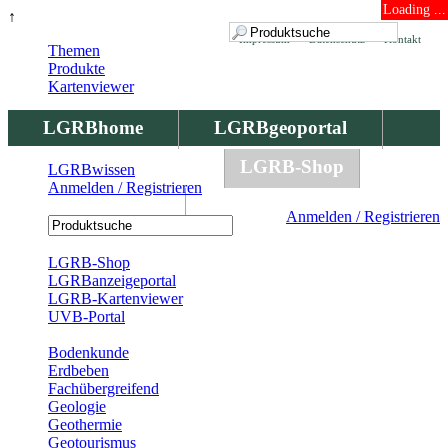
Loading ...
↑
Impressum
Datenschutz
Kontakt
Themen
Produkte
Kartenviewer
LGRBhome
LGRBgeoportal
LGRBbohrungen
LGRB-Shop
LGRBwissen
Anmelden / Registrieren
LGRBwissen
Anmelden / Registrieren
Registrierung
LGRB-Shop
LGRBanzeigeportal
LGRB-Kartenviewer
UVB-Portal
Produkte
Bodenkunde
Erdbeben
Fachübergreifend
Geologie
Geothermie
Geotourismus