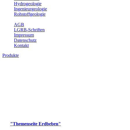
Hydrogeologie
Ingenieurgeologie
Rohstoffgeologie
Service
AGB
LGRB-Schriften
Impressum
Datenschutz
Kontakt
Produkte
Produkte des Themenbereichs Erdbeben
Der Fachbereich Landeserdbebendienst (LED) im LGRB erfüllt die
folgenden Aufgaben: Erdbebenmessung, Bereitstellung von
Erdbebeninformationen und seismischen Messdaten, Erfassung von
Wahrnehmungen und Schäden bei Erdbeben und Fachberatung in
seismologischen Fragen.
Bitte wählen Sie ein Produkt im gewünschten Format aus.
Digitale Produkte, die direkt downloadbar sind, finden Sie auf
der
"Themenseite Erdbeben"
im
LGRBgeoportal
.