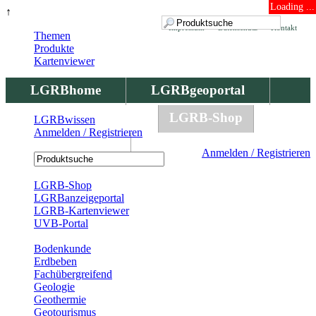
Loading ...
↑
Impressum
Datenschutz
Kontakt
Themen
Produkte
Kartenviewer
LGRBhome
LGRBgeoportal
LGRBbohrungen
LGRB-Shop
LGRBwissen
Anmelden / Registrieren
LGRBwissen
Anmelden / Registrieren
Registrierung
LGRB-Shop
LGRBanzeigeportal
LGRB-Kartenviewer
UVB-Portal
Produkte
Bodenkunde
Erdbeben
Fachübergreifend
Geologie
Geothermie
Geotourismus