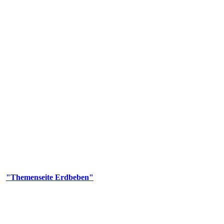
olgenden Aufgaben: Erdbebenmessung, Bereitstellung von Erdbebenin
smologischen Fragen.
er
"Themenseite Erdbeben"
im
LGRBgeoportal
.