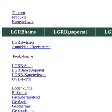
↑
Themen
Produkte
Kartenviewer
LGRBhome
LGRBgeoportal
LG
LGRBwissen
Anmelden / Registrieren
Registrierung
LGRB-Shop
LGRBanzeigeportal
LGRB-Kartenviewer
UVB-Portal
Produkte
Bodenkunde
Erdbeben
Fachübergreifend
Geologie
Geothermie
Geotourismus