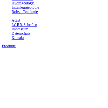
Hydrogeologie
Ingenieurgeologie
Rohstoffgeologie
Service
AGB
LGRB-Schriften
Impressum
Datenschutz
Kontakt
Produkte
Produkte des Themenbereichs Erdbeben
Der Fachbereich Landeserdbebendienst (LED) im LGRB erfüllt die f
Wahrnehmungen und Schäden bei Erdbeben und Fachberatung in sei
Bitte wählen Sie ein Produkt im gewünschten Format aus.
Digitale Produkte, die direkt downloadbar sind, finden Sie auf d
Sonderkarten