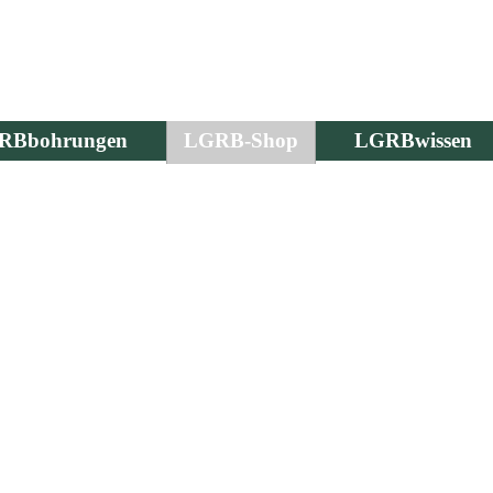
RBbohrungen
LGRB-Shop
LGRBwissen