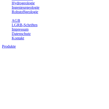
Hydrogeologie
Ingenieurgeologie
Rohstoffgeologie
Service
AGB
LGRB-Schriften
Impressum
Datenschutz
Kontakt
Produkte
Produkte des Themenbereichs Erdbeben
Der Fachbereich Landeserdbebendienst (LED) im LGRB erfüllt die f
Wahrnehmungen und Schäden bei Erdbeben und Fachberatung in sei
Bitte wählen Sie ein Produkt im gewünschten Format aus.
Digitale Produkte, die direkt downloadbar sind, finden Sie auf d
Sonderkarten