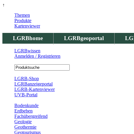
↑
Themen
Produkte
Kartenviewer
LGRBhome
LGRBgeoportal
LG
LGRBwissen
Anmelden / Registrieren
Registrierung
LGRB-Shop
LGRBanzeigeportal
LGRB-Kartenviewer
UVB-Portal
Produkte
Bodenkunde
Erdbeben
Fachübergreifend
Geologie
Geothermie
Geotourismus