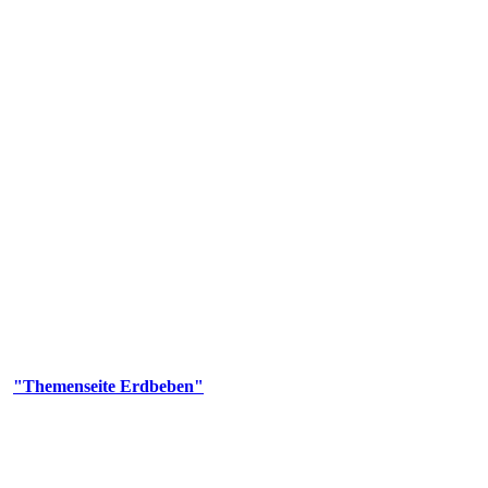
olgenden Aufgaben: Erdbebenmessung, Bereitstellung von Erdbebenin
smologischen Fragen.
er
"Themenseite Erdbeben"
im
LGRBgeoportal
.