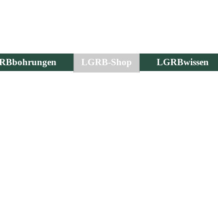
RBbohrungen
LGRB-Shop
LGRBwissen