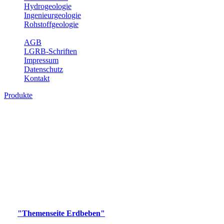
Hydrogeologie
Ingenieurgeologie
Rohstoffgeologie
Service
AGB
LGRB-Schriften
Impressum
Datenschutz
Kontakt
Produkte
Produkte des Themenbereichs Erdbeben
Der Fachbereich Landeserdbebendienst (LED) im LGRB erfüllt die
folgenden Aufgaben: Erdbebenmessung, Bereitstellung von
Erdbebeninformationen und seismischen Messdaten, Erfassung von
Wahrnehmungen und Schäden bei Erdbeben und Fachberatung in
seismologischen Fragen.
Bitte wählen Sie ein Produkt im gewünschten Format aus.
Digitale Produkte, die direkt downloadbar sind, finden Sie auf
der
"Themenseite Erdbeben"
im
LGRBgeoportal
.