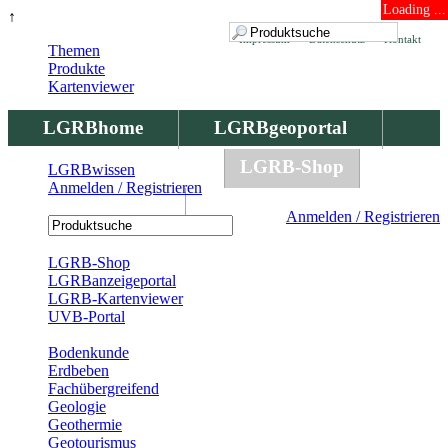
Loading ...
↑
Impressum
Datenschutz
Kontakt
Themen
Produkte
Kartenviewer
LGRBhome
LGRBgeoportal
LGRBbohrungen
LGRB-Shop
LGRBwissen
Anmelden / Registrieren
LGRBwissen
Anmelden / Registrieren
Registrierung
LGRB-Shop
LGRBanzeigeportal
LGRB-Kartenviewer
UVB-Portal
Produkte
Bodenkunde
Erdbeben
Fachübergreifend
Geologie
Geothermie
Geotourismus