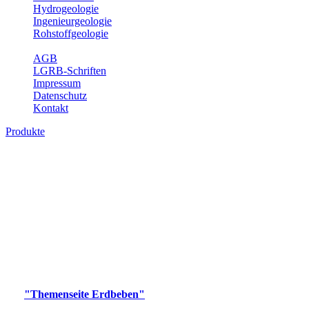
Hydrogeologie
Ingenieurgeologie
Rohstoffgeologie
Service
AGB
LGRB-Schriften
Impressum
Datenschutz
Kontakt
Produkte
Produkte des Themenbereichs Erdbeben
Der Fachbereich Landeserdbebendienst (LED) im LGRB erfüllt die
folgenden Aufgaben: Erdbebenmessung, Bereitstellung von
Erdbebeninformationen und seismischen Messdaten, Erfassung von
Wahrnehmungen und Schäden bei Erdbeben und Fachberatung in
seismologischen Fragen.
Bitte wählen Sie ein Produkt im gewünschten Format aus.
Digitale Produkte, die direkt downloadbar sind, finden Sie auf
der
"Themenseite Erdbeben"
im
LGRBgeoportal
.