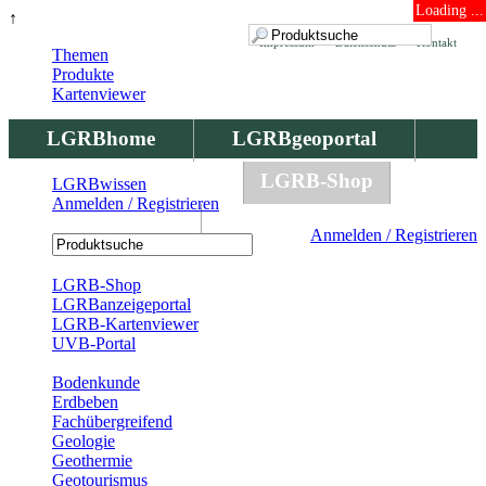
Loading ...
↑
Impressum
Datenschutz
Kontakt
Themen
Produkte
Kartenviewer
LGRBhome
LGRBgeoportal
LGRBbohrungen
LGRB-Shop
LGRBwissen
Anmelden / Registrieren
LGRBwissen
Anmelden / Registrieren
Registrierung
LGRB-Shop
LGRBanzeigeportal
LGRB-Kartenviewer
UVB-Portal
Produkte
Bodenkunde
Erdbeben
Fachübergreifend
Geologie
Geothermie
Geotourismus