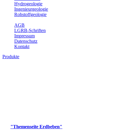
Hydrogeologie
Ingenieurgeologie
Rohstoffgeologie
Service
AGB
LGRB-Schriften
Impressum
Datenschutz
Kontakt
Produkte
Produkte des Themenbereichs Erdbeben
Der Fachbereich Landeserdbebendienst (LED) im LGRB erfüllt die
folgenden Aufgaben: Erdbebenmessung, Bereitstellung von
Erdbebeninformationen und seismischen Messdaten, Erfassung von
Wahrnehmungen und Schäden bei Erdbeben und Fachberatung in
seismologischen Fragen.
Bitte wählen Sie ein Produkt im gewünschten Format aus.
Digitale Produkte, die direkt downloadbar sind, finden Sie auf
der
"Themenseite Erdbeben"
im
LGRBgeoportal
.