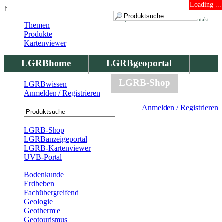
Loading ...
↑
Impressum
Datenschutz
Kontakt
Themen
Produkte
Kartenviewer
LGRBhome
LGRBgeoportal
LGRBbohrungen
LGRB-Shop
LGRBwissen
Anmelden / Registrieren
LGRBwissen
Anmelden / Registrieren
Registrierung
LGRB-Shop
LGRBanzeigeportal
LGRB-Kartenviewer
UVB-Portal
Produkte
Bodenkunde
Erdbeben
Fachübergreifend
Geologie
Geothermie
Geotourismus