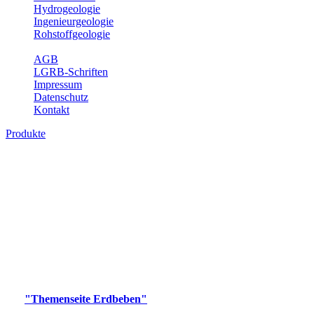
Hydrogeologie
Ingenieurgeologie
Rohstoffgeologie
Service
AGB
LGRB-Schriften
Impressum
Datenschutz
Kontakt
Produkte
Produkte des Themenbereichs Erdbeben
Der Fachbereich Landeserdbebendienst (LED) im LGRB erfüllt die
folgenden Aufgaben: Erdbebenmessung, Bereitstellung von
Erdbebeninformationen und seismischen Messdaten, Erfassung von
Wahrnehmungen und Schäden bei Erdbeben und Fachberatung in
seismologischen Fragen.
Bitte wählen Sie ein Produkt im gewünschten Format aus.
Digitale Produkte, die direkt downloadbar sind, finden Sie auf
der
"Themenseite Erdbeben"
im
LGRBgeoportal
.