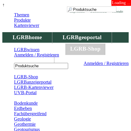
Loading ...
↑
Impressum
Datenschutz
Kontakt
Themen
Produkte
Kartenviewer
LGRBhome
LGRBgeoportal
LGRBbohrungen
LGRB-Shop
LGRBwissen
Anmelden / Registrieren
LGRBwissen
Anmelden / Registrieren
Registrierung
LGRB-Shop
LGRBanzeigeportal
LGRB-Kartenviewer
UVB-Portal
Produkte
Bodenkunde
Erdbeben
Fachübergreifend
Geologie
Geothermie
Geotourismus