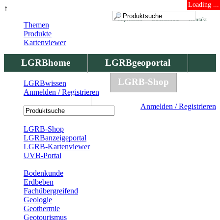
Loading ...
↑
Impressum
Datenschutz
Kontakt
Themen
Produkte
Kartenviewer
LGRBhome
LGRBgeoportal
LGRBbohrungen
LGRB-Shop
LGRBwissen
Anmelden / Registrieren
LGRBwissen
Anmelden / Registrieren
Registrierung
LGRB-Shop
LGRBanzeigeportal
LGRB-Kartenviewer
UVB-Portal
Produkte
Bodenkunde
Erdbeben
Fachübergreifend
Geologie
Geothermie
Geotourismus