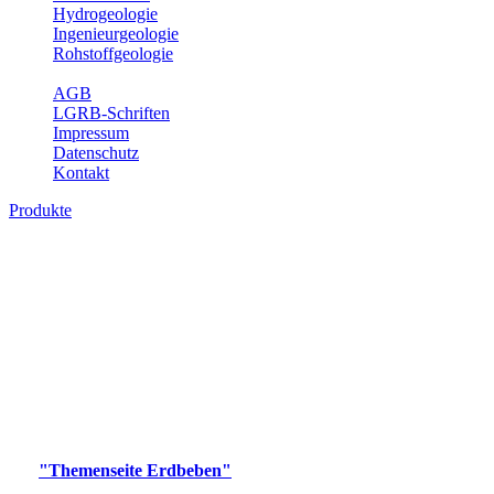
Hydrogeologie
Ingenieurgeologie
Rohstoffgeologie
Service
AGB
LGRB-Schriften
Impressum
Datenschutz
Kontakt
Produkte
Produkte des Themenbereichs Erdbeben
Der Fachbereich Landeserdbebendienst (LED) im LGRB erfüllt die
folgenden Aufgaben: Erdbebenmessung, Bereitstellung von
Erdbebeninformationen und seismischen Messdaten, Erfassung von
Wahrnehmungen und Schäden bei Erdbeben und Fachberatung in
seismologischen Fragen.
Bitte wählen Sie ein Produkt im gewünschten Format aus.
Digitale Produkte, die direkt downloadbar sind, finden Sie auf
der
"Themenseite Erdbeben"
im
LGRBgeoportal
.