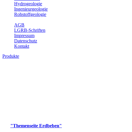
Hydrogeologie
Ingenieurgeologie
Rohstoffgeologie
Service
AGB
LGRB-Schriften
Impressum
Datenschutz
Kontakt
Produkte
Produkte des Themenbereichs Erdbeben
Der Fachbereich Landeserdbebendienst (LED) im LGRB erfüllt die
folgenden Aufgaben: Erdbebenmessung, Bereitstellung von
Erdbebeninformationen und seismischen Messdaten, Erfassung von
Wahrnehmungen und Schäden bei Erdbeben und Fachberatung in
seismologischen Fragen.
Bitte wählen Sie ein Produkt im gewünschten Format aus.
Digitale Produkte, die direkt downloadbar sind, finden Sie auf
der
"Themenseite Erdbeben"
im
LGRBgeoportal
.