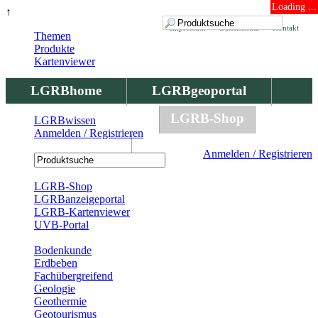
Loading ...
↑
Impressum
Datenschutz
Kontakt
Themen
Produkte
Kartenviewer
LGRBhome
LGRBgeoportal
LGRBbohrungen
LGRB-Shop
LGRBwissen
Anmelden / Registrieren
LGRBwissen
Anmelden / Registrieren
Registrierung
LGRB-Shop
LGRBanzeigeportal
LGRB-Kartenviewer
UVB-Portal
Produkte
Bodenkunde
Erdbeben
Fachübergreifend
Geologie
Geothermie
Geotourismus