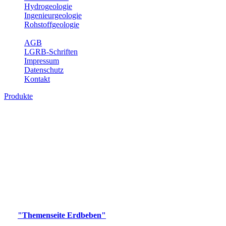
Hydrogeologie
Ingenieurgeologie
Rohstoffgeologie
Service
AGB
LGRB-Schriften
Impressum
Datenschutz
Kontakt
Produkte
Produkte des Themenbereichs Erdbeben
Der Fachbereich Landeserdbebendienst (LED) im LGRB erfüllt die
folgenden Aufgaben: Erdbebenmessung, Bereitstellung von
Erdbebeninformationen und seismischen Messdaten, Erfassung von
Wahrnehmungen und Schäden bei Erdbeben und Fachberatung in
seismologischen Fragen.
Bitte wählen Sie ein Produkt im gewünschten Format aus.
Digitale Produkte, die direkt downloadbar sind, finden Sie auf
der
"Themenseite Erdbeben"
im
LGRBgeoportal
.