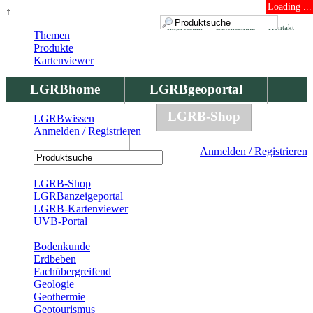
Loading ...
↑
Impressum
Datenschutz
Kontakt
Themen
Produkte
Kartenviewer
LGRBhome
LGRBgeoportal
LGRBbohrungen
LGRB-Shop
LGRBwissen
Anmelden / Registrieren
LGRBwissen
Anmelden / Registrieren
Registrierung
LGRB-Shop
LGRBanzeigeportal
LGRB-Kartenviewer
UVB-Portal
Produkte
Bodenkunde
Erdbeben
Fachübergreifend
Geologie
Geothermie
Geotourismus