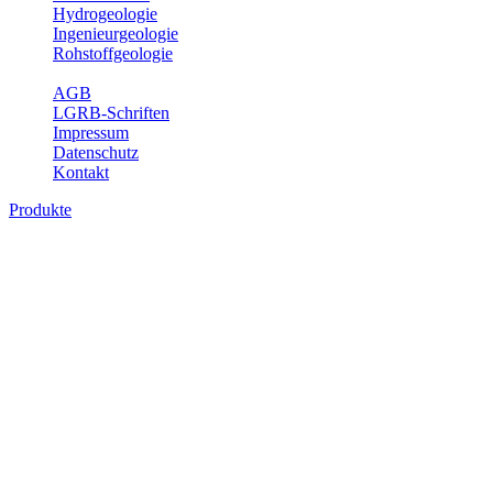
Hydrogeologie
Ingenieurgeologie
Rohstoffgeologie
Service
AGB
LGRB-Schriften
Impressum
Datenschutz
Kontakt
Produkte
Produkte des Themenbereichs Erdbeben
Der Fachbereich Landeserdbebendienst (LED) im LGRB erfüllt die f
Wahrnehmungen und Schäden bei Erdbeben und Fachberatung in sei
Bitte wählen Sie ein Produkt im gewünschten Format aus.
Digitale Produkte, die direkt downloadbar sind, finden Sie auf d
Sonderkarten