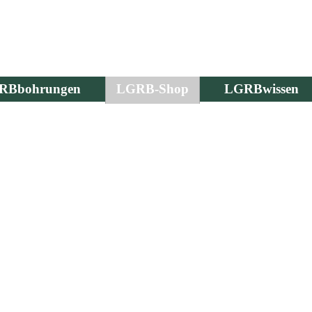
RBbohrungen
LGRB-Shop
LGRBwissen