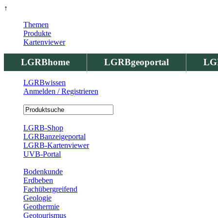
↑
Themen
Produkte
Kartenviewer
LGRBhome
LGRBgeoportal
LG
LGRBwissen
Anmelden / Registrieren
Registrierung
LGRB-Shop
LGRBanzeigeportal
LGRB-Kartenviewer
UVB-Portal
Produkte
Bodenkunde
Erdbeben
Fachübergreifend
Geologie
Geothermie
Geotourismus