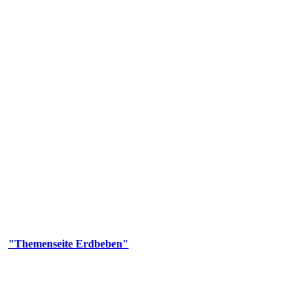
olgenden Aufgaben: Erdbebenmessung, Bereitstellung von Erdbebenin
smologischen Fragen.
er
"Themenseite Erdbeben"
im
LGRBgeoportal
.