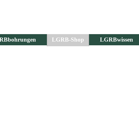
RBbohrungen
LGRB-Shop
LGRBwissen