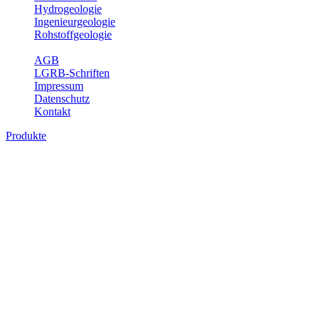
Hydrogeologie
Ingenieurgeologie
Rohstoffgeologie
Service
AGB
LGRB-Schriften
Impressum
Datenschutz
Kontakt
Produkte
Produkte des Themenbereichs Erdbeben
Der Fachbereich Landeserdbebendienst (LED) im LGRB erfüllt die f
Wahrnehmungen und Schäden bei Erdbeben und Fachberatung in sei
Bitte wählen Sie ein Produkt im gewünschten Format aus.
Digitale Produkte, die direkt downloadbar sind, finden Sie auf d
Sonderkarten