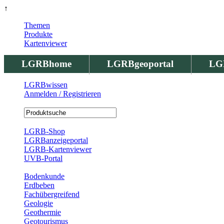
↑
Themen
Produkte
Kartenviewer
LGRBhome
LGRBgeoportal
LG
LGRBwissen
Anmelden / Registrieren
Registrierung
LGRB-Shop
LGRBanzeigeportal
LGRB-Kartenviewer
UVB-Portal
Produkte
Bodenkunde
Erdbeben
Fachübergreifend
Geologie
Geothermie
Geotourismus