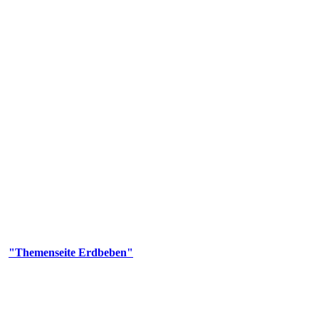
olgenden Aufgaben: Erdbebenmessung, Bereitstellung von Erdbebenin
smologischen Fragen.
er
"Themenseite Erdbeben"
im
LGRBgeoportal
.