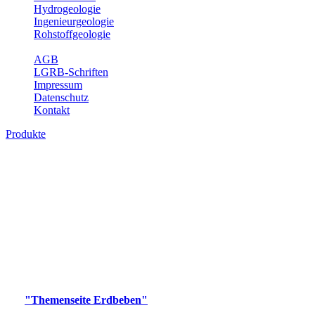
Hydrogeologie
Ingenieurgeologie
Rohstoffgeologie
Service
AGB
LGRB-Schriften
Impressum
Datenschutz
Kontakt
Produkte
Produkte des Themenbereichs Erdbeben
Der Fachbereich Landeserdbebendienst (LED) im LGRB erfüllt die
folgenden Aufgaben: Erdbebenmessung, Bereitstellung von
Erdbebeninformationen und seismischen Messdaten, Erfassung von
Wahrnehmungen und Schäden bei Erdbeben und Fachberatung in
seismologischen Fragen.
Bitte wählen Sie ein Produkt im gewünschten Format aus.
Digitale Produkte, die direkt downloadbar sind, finden Sie auf
der
"Themenseite Erdbeben"
im
LGRBgeoportal
.