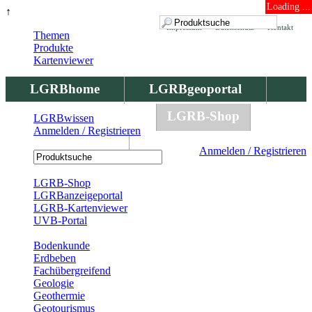
Loading ...
↑
Impressum
Datenschutz
Kontakt
Themen
Produkte
Kartenviewer
LGRBhome
LGRBgeoportal
LGRBbohrungen
LGRB-Shop
LGRBwissen
Anmelden / Registrieren
LGRBwissen
Anmelden / Registrieren
Registrierung
LGRB-Shop
LGRBanzeigeportal
LGRB-Kartenviewer
UVB-Portal
Produkte
Bodenkunde
Erdbeben
Fachübergreifend
Geologie
Geothermie
Geotourismus