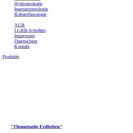
Hydrogeologie
Ingenieurgeologie
Rohstoffgeologie
Service
AGB
LGRB-Schriften
Impressum
Datenschutz
Kontakt
Produkte
Produkte des Themenbereichs Erdbeben
Der Fachbereich Landeserdbebendienst (LED) im LGRB erfüllt die
folgenden Aufgaben: Erdbebenmessung, Bereitstellung von
Erdbebeninformationen und seismischen Messdaten, Erfassung von
Wahrnehmungen und Schäden bei Erdbeben und Fachberatung in
seismologischen Fragen.
Bitte wählen Sie ein Produkt im gewünschten Format aus.
Digitale Produkte, die direkt downloadbar sind, finden Sie auf
der
"Themenseite Erdbeben"
im
LGRBgeoportal
.