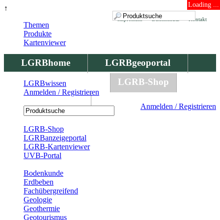
Loading ...
↑
Impressum
Datenschutz
Kontakt
Themen
Produkte
Kartenviewer
LGRBhome
LGRBgeoportal
LGRBbohrungen
LGRB-Shop
LGRBwissen
Anmelden / Registrieren
LGRBwissen
Anmelden / Registrieren
Registrierung
LGRB-Shop
LGRBanzeigeportal
LGRB-Kartenviewer
UVB-Portal
Produkte
Bodenkunde
Erdbeben
Fachübergreifend
Geologie
Geothermie
Geotourismus