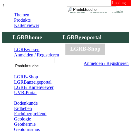
Loading ...
↑
Impressum
Datenschutz
Kontakt
Themen
Produkte
Kartenviewer
LGRBhome
LGRBgeoportal
LGRBbohrungen
LGRB-Shop
LGRBwissen
Anmelden / Registrieren
LGRBwissen
Anmelden / Registrieren
Registrierung
LGRB-Shop
LGRBanzeigeportal
LGRB-Kartenviewer
UVB-Portal
Produkte
Bodenkunde
Erdbeben
Fachübergreifend
Geologie
Geothermie
Geotourismus