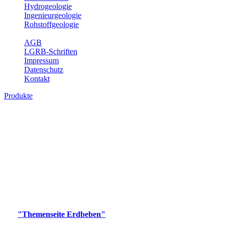
Hydrogeologie
Ingenieurgeologie
Rohstoffgeologie
Service
AGB
LGRB-Schriften
Impressum
Datenschutz
Kontakt
Produkte
Produkte des Themenbereichs Erdbeben
Der Fachbereich Landeserdbebendienst (LED) im LGRB erfüllt die
folgenden Aufgaben: Erdbebenmessung, Bereitstellung von
Erdbebeninformationen und seismischen Messdaten, Erfassung von
Wahrnehmungen und Schäden bei Erdbeben und Fachberatung in
seismologischen Fragen.
Bitte wählen Sie ein Produkt im gewünschten Format aus.
Digitale Produkte, die direkt downloadbar sind, finden Sie auf
der
"Themenseite Erdbeben"
im
LGRBgeoportal
.