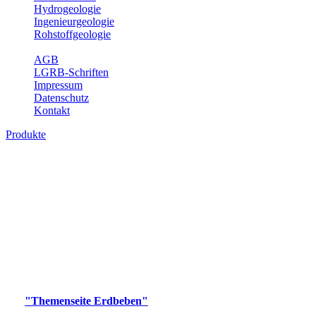
Hydrogeologie
Ingenieurgeologie
Rohstoffgeologie
Service
AGB
LGRB-Schriften
Impressum
Datenschutz
Kontakt
Produkte
Produkte des Themenbereichs Erdbeben
Der Fachbereich Landeserdbebendienst (LED) im LGRB erfüllt die
folgenden Aufgaben: Erdbebenmessung, Bereitstellung von
Erdbebeninformationen und seismischen Messdaten, Erfassung von
Wahrnehmungen und Schäden bei Erdbeben und Fachberatung in
seismologischen Fragen.
Bitte wählen Sie ein Produkt im gewünschten Format aus.
Digitale Produkte, die direkt downloadbar sind, finden Sie auf
der
"Themenseite Erdbeben"
im
LGRBgeoportal
.