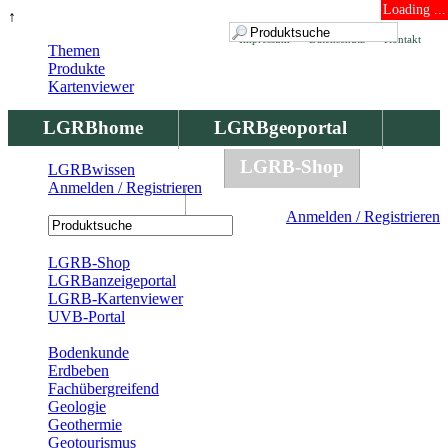
Loading ...
↑
Impressum
Datenschutz
Kontakt
Themen
Produkte
Kartenviewer
LGRBhome
LGRBgeoportal
LGRBbohrungen
LGRB-Shop
LGRBwissen
Anmelden / Registrieren
LGRBwissen
Anmelden / Registrieren
Registrierung
LGRB-Shop
LGRBanzeigeportal
LGRB-Kartenviewer
UVB-Portal
Produkte
Bodenkunde
Erdbeben
Fachübergreifend
Geologie
Geothermie
Geotourismus