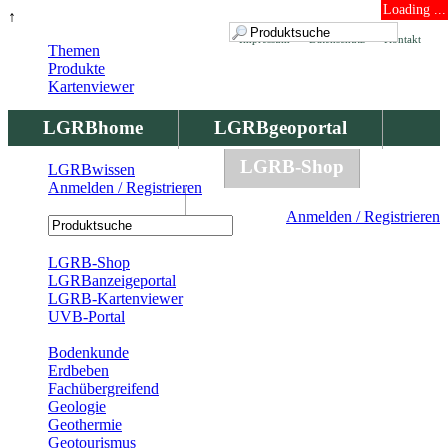
Loading ...
↑
Impressum
Datenschutz
Kontakt
Themen
Produkte
Kartenviewer
LGRBhome
LGRBgeoportal
LGRBbohrungen
LGRB-Shop
LGRBwissen
Anmelden / Registrieren
LGRBwissen
Anmelden / Registrieren
Registrierung
LGRB-Shop
LGRBanzeigeportal
LGRB-Kartenviewer
UVB-Portal
Produkte
Bodenkunde
Erdbeben
Fachübergreifend
Geologie
Geothermie
Geotourismus