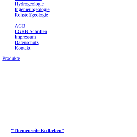
Hydrogeologie
Ingenieurgeologie
Rohstoffgeologie
Service
AGB
LGRB-Schriften
Impressum
Datenschutz
Kontakt
Produkte
Produkte des Themenbereichs Erdbeben
Der Fachbereich Landeserdbebendienst (LED) im LGRB erfüllt die
folgenden Aufgaben: Erdbebenmessung, Bereitstellung von
Erdbebeninformationen und seismischen Messdaten, Erfassung von
Wahrnehmungen und Schäden bei Erdbeben und Fachberatung in
seismologischen Fragen.
Bitte wählen Sie ein Produkt im gewünschten Format aus.
Digitale Produkte, die direkt downloadbar sind, finden Sie auf
der
"Themenseite Erdbeben"
im
LGRBgeoportal
.