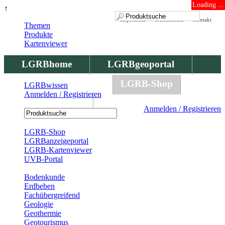
Loading ...
↑
Impressum
Datenschutz
Kontakt
Themen
Produkte
Kartenviewer
LGRBhome
LGRBgeoportal
LGRBbohrungen
LGRB-Shop
LGRBwissen
Anmelden / Registrieren
LGRBwissen
Anmelden / Registrieren
Registrierung
LGRB-Shop
LGRBanzeigeportal
LGRB-Kartenviewer
UVB-Portal
Produkte
Bodenkunde
Erdbeben
Fachübergreifend
Geologie
Geothermie
Geotourismus