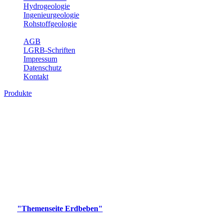
Hydrogeologie
Ingenieurgeologie
Rohstoffgeologie
Service
AGB
LGRB-Schriften
Impressum
Datenschutz
Kontakt
Produkte
Produkte des Themenbereichs Erdbeben
Der Fachbereich Landeserdbebendienst (LED) im LGRB erfüllt die
folgenden Aufgaben: Erdbebenmessung, Bereitstellung von
Erdbebeninformationen und seismischen Messdaten, Erfassung von
Wahrnehmungen und Schäden bei Erdbeben und Fachberatung in
seismologischen Fragen.
Bitte wählen Sie ein Produkt im gewünschten Format aus.
Digitale Produkte, die direkt downloadbar sind, finden Sie auf
der
"Themenseite Erdbeben"
im
LGRBgeoportal
.