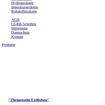
Hydrogeologie
Ingenieurgeologie
Rohstoffgeologie
Service
AGB
LGRB-Schriften
Impressum
Datenschutz
Kontakt
Produkte
Produkte des Themenbereichs Erdbeben
Der Fachbereich Landeserdbebendienst (LED) im LGRB erfüllt die
folgenden Aufgaben: Erdbebenmessung, Bereitstellung von
Erdbebeninformationen und seismischen Messdaten, Erfassung von
Wahrnehmungen und Schäden bei Erdbeben und Fachberatung in
seismologischen Fragen.
Bitte wählen Sie ein Produkt im gewünschten Format aus.
Digitale Produkte, die direkt downloadbar sind, finden Sie auf
der
"Themenseite Erdbeben"
im
LGRBgeoportal
.