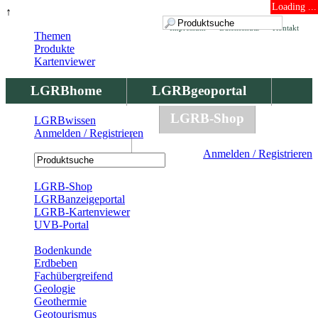
Loading ...
↑
Impressum
Datenschutz
Kontakt
Themen
Produkte
Kartenviewer
LGRBhome
LGRBgeoportal
LGRBbohrungen
LGRB-Shop
LGRBwissen
Anmelden / Registrieren
LGRBwissen
Anmelden / Registrieren
Registrierung
LGRB-Shop
LGRBanzeigeportal
LGRB-Kartenviewer
UVB-Portal
Produkte
Bodenkunde
Erdbeben
Fachübergreifend
Geologie
Geothermie
Geotourismus