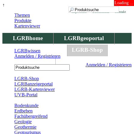
Loading ...
↑
Impressum
Datenschutz
Kontakt
Themen
Produkte
Kartenviewer
LGRBhome
LGRBgeoportal
LGRBbohrungen
LGRB-Shop
LGRBwissen
Anmelden / Registrieren
LGRBwissen
Anmelden / Registrieren
Registrierung
LGRB-Shop
LGRBanzeigeportal
LGRB-Kartenviewer
UVB-Portal
Produkte
Bodenkunde
Erdbeben
Fachübergreifend
Geologie
Geothermie
Geotourismus