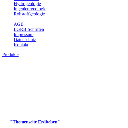
Hydrogeologie
Ingenieurgeologie
Rohstoffgeologie
Service
AGB
LGRB-Schriften
Impressum
Datenschutz
Kontakt
Produkte
Produkte des Themenbereichs Erdbeben
Der Fachbereich Landeserdbebendienst (LED) im LGRB erfüllt die
folgenden Aufgaben: Erdbebenmessung, Bereitstellung von
Erdbebeninformationen und seismischen Messdaten, Erfassung von
Wahrnehmungen und Schäden bei Erdbeben und Fachberatung in
seismologischen Fragen.
Bitte wählen Sie ein Produkt im gewünschten Format aus.
Digitale Produkte, die direkt downloadbar sind, finden Sie auf
der
"Themenseite Erdbeben"
im
LGRBgeoportal
.