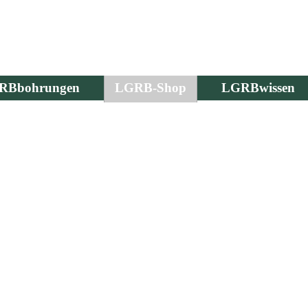
RBbohrungen
LGRB-Shop
LGRBwissen