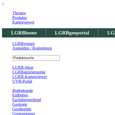
↑
Themen
Produkte
Kartenviewer
LGRBhome
LGRBgeoportal
LG
LGRBwissen
Anmelden / Registrieren
Registrierung
LGRB-Shop
LGRBanzeigeportal
LGRB-Kartenviewer
UVB-Portal
Produkte
Bodenkunde
Erdbeben
Fachübergreifend
Geologie
Geothermie
Geotourismus