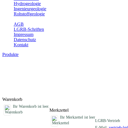
Hydrogeologie
Ingenieurgeologie
Rohstoffgeologie
Service
AGB
LGRB-Schriften
Impressum
Datenschutz
Kontakt
Produkte
Schriften des Fachbereichs Bodenkunde
Abhandlungen, Informationen und andere Schriften zum Thema Bo
Titel
Produktliste wird geladen ...
Titel
Warenkorb
Ihr Warenkorb ist leer.
Merkzettel
Ihr Merkzettel ist leer
LGRB-Vertrieb
E-Mail:
vertrieb-lg