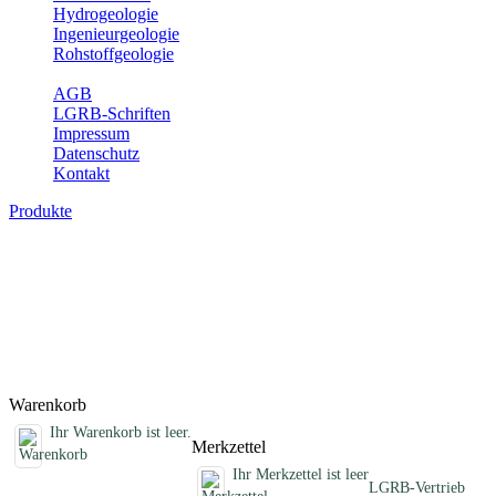
Hydrogeologie
Ingenieurgeologie
Rohstoffgeologie
Service
AGB
LGRB-Schriften
Impressum
Datenschutz
Kontakt
Produkte
Schriften des Fachbereichs Bodenkunde
Abhandlungen, Informationen und andere Schriften zum Thema
Bodenkunde
Titel
Preis
Produktliste wird geladen ...
Titel
Preis
Warenkorb
Ihr Warenkorb ist leer.
Merkzettel
Ihr Merkzettel ist leer
LGRB-Vertrieb