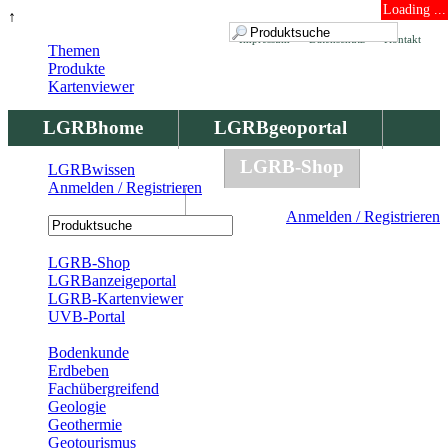
Loading ...
↑
Impressum
Datenschutz
Kontakt
Themen
Produkte
Kartenviewer
LGRBhome
LGRBgeoportal
LGRBbohrungen
LGRB-Shop
LGRBwissen
Anmelden / Registrieren
LGRBwissen
Anmelden / Registrieren
Registrierung
LGRB-Shop
LGRBanzeigeportal
LGRB-Kartenviewer
UVB-Portal
Produkte
Bodenkunde
Erdbeben
Fachübergreifend
Geologie
Geothermie
Geotourismus