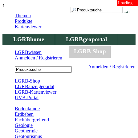
Loading ...
↑
Impressum
Datenschutz
Kontakt
Themen
Produkte
Kartenviewer
LGRBhome
LGRBgeoportal
LGRBbohrungen
LGRB-Shop
LGRBwissen
Anmelden / Registrieren
LGRBwissen
Anmelden / Registrieren
Registrierung
LGRB-Shop
LGRBanzeigeportal
LGRB-Kartenviewer
UVB-Portal
Produkte
Bodenkunde
Erdbeben
Fachübergreifend
Geologie
Geothermie
Geotourismus