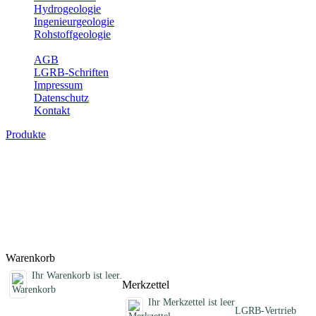
Hydrogeologie
Ingenieurgeologie
Rohstoffgeologie
Service
AGB
LGRB-Schriften
Impressum
Datenschutz
Kontakt
Produkte
Schriften des Fachbereichs Bodenkunde
Abhandlungen, Informationen und andere Schriften zum Thema
Bodenkunde
Titel
Preis
Produktliste wird geladen ...
Titel
Preis
Warenkorb
Ihr Warenkorb ist leer.
Merkzettel
Ihr Merkzettel ist leer
LGRB-Vertrieb