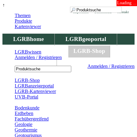
Loading ...
↑
Impressum
Datenschutz
Kontakt
Themen
Produkte
Kartenviewer
LGRBhome
LGRBgeoportal
LGRBbohrungen
LGRB-Shop
LGRBwissen
Anmelden / Registrieren
LGRBwissen
Anmelden / Registrieren
Registrierung
LGRB-Shop
LGRBanzeigeportal
LGRB-Kartenviewer
UVB-Portal
Produkte
Bodenkunde
Erdbeben
Fachübergreifend
Geologie
Geothermie
Geotourismus