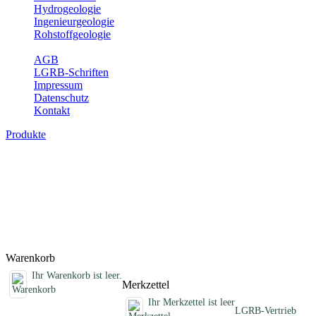
Hydrogeologie
Ingenieurgeologie
Rohstoffgeologie
Service
AGB
LGRB-Schriften
Impressum
Datenschutz
Kontakt
Produkte
Schriften des Fachbereichs Bodenkunde
Abhandlungen, Informationen und andere Schriften zum Thema
Bodenkunde
Titel
Preis
Produktliste wird geladen ...
Titel
Preis
Warenkorb
Ihr Warenkorb ist leer.
Merkzettel
Ihr Merkzettel ist leer
LGRB-Vertrieb