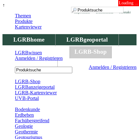
Loading ...
↑
Impressum
Datenschutz
Kontakt
Themen
Produkte
Kartenviewer
LGRBhome
LGRBgeoportal
LGRBbohrungen
LGRB-Shop
LGRBwissen
Anmelden / Registrieren
LGRBwissen
Anmelden / Registrieren
Registrierung
LGRB-Shop
LGRBanzeigeportal
LGRB-Kartenviewer
UVB-Portal
Produkte
Bodenkunde
Erdbeben
Fachübergreifend
Geologie
Geothermie
Geotourismus