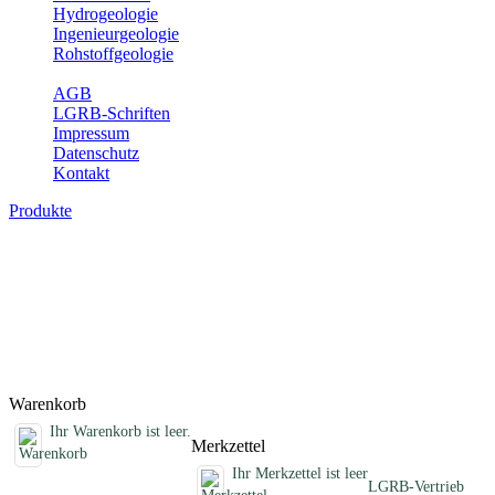
Hydrogeologie
Ingenieurgeologie
Rohstoffgeologie
Service
AGB
LGRB-Schriften
Impressum
Datenschutz
Kontakt
Produkte
Schriften des Fachbereichs Bodenkunde
Abhandlungen, Informationen und andere Schriften zum Thema
Bodenkunde
Titel
Preis
Produktliste wird geladen ...
Titel
Preis
Warenkorb
Ihr Warenkorb ist leer.
Merkzettel
Ihr Merkzettel ist leer
LGRB-Vertrieb