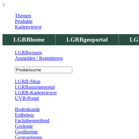
↑
Themen
Produkte
Kartenviewer
LGRBhome
LGRBgeoportal
LG
LGRBwissen
Anmelden / Registrieren
Registrierung
LGRB-Shop
LGRBanzeigeportal
LGRB-Kartenviewer
UVB-Portal
Produkte
Bodenkunde
Erdbeben
Fachübergreifend
Geologie
Geothermie
Geotourismus