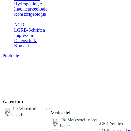
Hydrogeologie
Ingenieurgeologie
Rohstoffgeologie
Service
AGB
LGRB-Schriften
Impressum
Datenschutz
Kontakt
Produkte
Schriften des Fachbereichs Bodenkunde
Abhandlungen, Informationen und andere Schriften zum Thema Bo
Titel
Produktliste wird geladen ...
Titel
Warenkorb
Ihr Warenkorb ist leer.
Merkzettel
Ihr Merkzettel ist leer
LGRB-Vertrieb
E-Mail:
vertrieb-lg