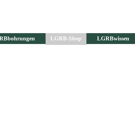
RBbohrungen
LGRB-Shop
LGRBwissen