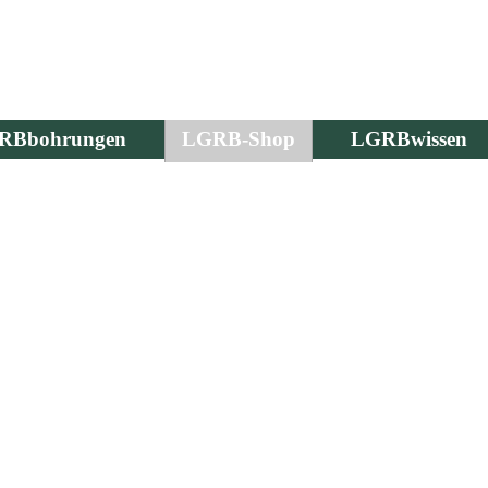
RBbohrungen
LGRB-Shop
LGRBwissen