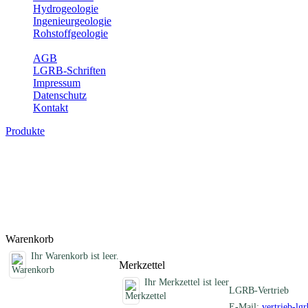
Hydrogeologie
Ingenieurgeologie
Rohstoffgeologie
Service
AGB
LGRB-Schriften
Impressum
Datenschutz
Kontakt
Produkte
Schriften des Fachbereichs Bodenkunde
Abhandlungen, Informationen und andere Schriften zum Thema Bo
Titel
Produktliste wird geladen ...
Titel
Warenkorb
Ihr Warenkorb ist leer.
Merkzettel
Ihr Merkzettel ist leer
LGRB-Vertrieb
E-Mail:
vertrieb-lg