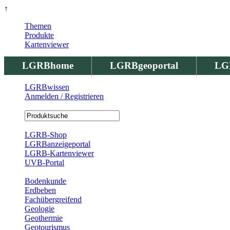
↑
Themen
Produkte
Kartenviewer
LGRBhome
LGRBgeoportal
LG
LGRBwissen
Anmelden / Registrieren
Registrierung
LGRB-Shop
LGRBanzeigeportal
LGRB-Kartenviewer
UVB-Portal
Produkte
Bodenkunde
Erdbeben
Fachübergreifend
Geologie
Geothermie
Geotourismus